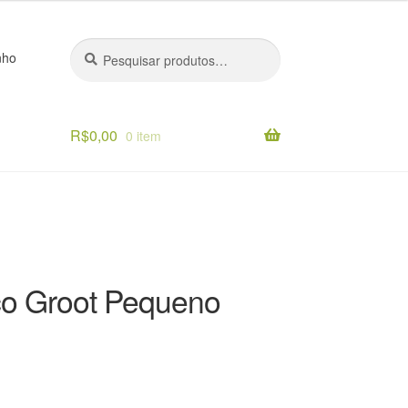
Pesquisar
Pesquisar
nho
por:
R$
0,00
0 item
o
co Groot Pequeno