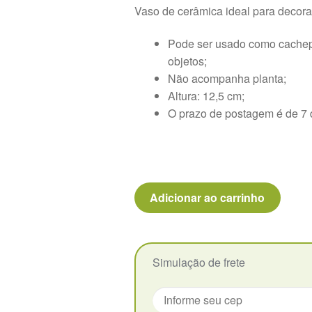
Vaso de cerâmica ideal para decora
original
atual
era:
é:
Pode ser usado como cachepot 
objetos;
R$26,00.
R$22,00.
Não acompanha planta;
Altura: 12,5 cm;
O prazo de postagem é de 7 
Vaso
Adicionar ao carrinho
cerâmico
Groot
Pequeno
quantidade
Simulação de frete