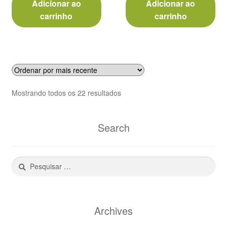
Adicionar ao
Adicionar ao
era:
é:
era:
é:
carrinho
carrinho
R$19,00.
R$16,00.
R$26,00.
R$2
Classificado
Mostrando todos os 22 resultados
por
mais
Search
recente
Pesquisar
por:
Archives