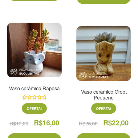
Vaso cerâmico Raposa
Vaso cerâmico Groot
Pequeno
Avaliação
OFERTA!
OFERTA!
5.00
de 5
O
O
O
O
R$
16,00
R$
22,00
R$
19,00
R$
26,00
preço
preço
preço
pre
original
atual
original
atua