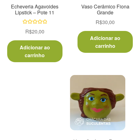
Decoração
Echeveria Agavoides
Vaso Cerâmico Fiona
Lipstick – Pote 11
Grande
Home
R$
30,00
Avaliação
R$
20,00
5.00
de 5
Insumos
Adicionar ao
carrinho
Adicionar ao
Kits
carrinho
Loja
Miniaturas
Perguntas frequentes
Placas de Identificação
Raras