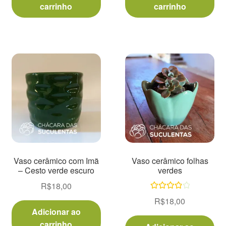
carrinho
carrinho
Vaso cerâmico com Imã
Vaso cerâmico folhas
– Cesto verde escuro
verdes
R$
18,00
Avaliação
R$
18,00
4.00
de 5
Adicionar ao
carrinho