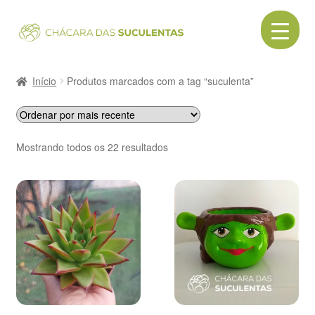
Pular
Pular
para
para
navegação
o
Início
conteúdo
Início
Produtos marcados com a tag “suculenta”
Acessórios
Cactos
Classificado
Mostrando todos os 22 resultados
por
Canecas
mais
recente
Cerâmica
Como comprar
Contato