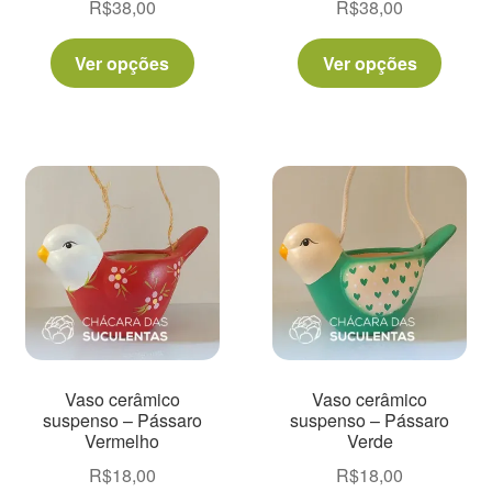
R$
38,00
R$
38,00
Este
Este
Ver opções
Ver opções
produto
produt
tem
tem
várias
várias
variantes.
varian
As
As
opções
opçõe
podem
pode
ser
ser
escolhidas
escolh
na
na
página
págin
do
do
Vaso cerâmico
Vaso cerâmico
produto
produt
suspenso – Pássaro
suspenso – Pássaro
Vermelho
Verde
R$
18,00
R$
18,00