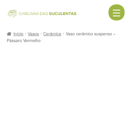
Pular
Pular
para
para
navegação
o
Início
conteúdo
Início
Vasos
Cerâmica
Vaso cerâmico suspenso –
Pássaro Vermelho
Acessórios
Cactos
Canecas
Cerâmica
Como comprar
Contato