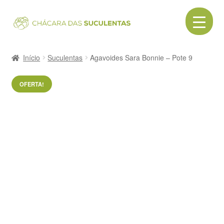
Pular
Pular
para
para
navegação
o
Início
conteúdo
Início
Suculentas
Agavoides Sara Bonnie – Pote 9
Acessórios
OFERTA!
Cactos
Canecas
Cerâmica
Como comprar
Contato