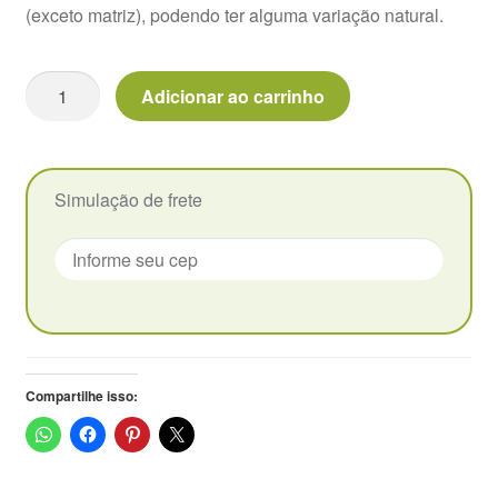
(exceto matriz), podendo ter alguma variação natural.
R$34,00.
R$28,00.
Vasos
Agavoides
Adicionar ao carrinho
Sara
Bonnie
-
Pote
Simulação de frete
9
quantidade
Compartilhe isso: