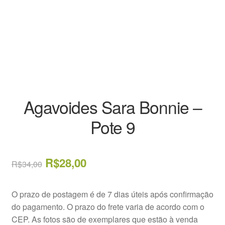
Decoração
Home
Insumos
Kits
Agavoides Sara Bonnie –
Loja
Pote 9
Miniaturas
O
O
R$
28,00
R$
34,00
Perguntas frequentes
preço
preço
Placas de Identificação
O prazo de postagem é de 7 dias úteis após confirmação
original
atual
do pagamento. O prazo do frete varia de acordo com o
era:
é:
Raras
CEP. As fotos são de exemplares que estão à venda