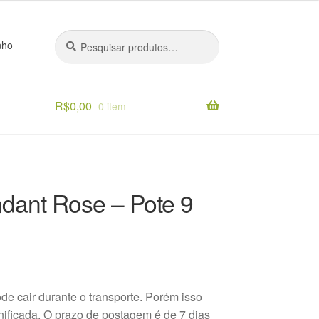
Pesquisar
Pesquisar
nho
por:
R$
0,00
0 item
o
dant Rose – Pote 9
ode cair durante o transporte. Porém isso
anificada. O prazo de postagem é de 7 dias