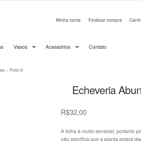
Minha conta
Finalizar compra
Carri
as
Vasos
Acessórios
Contato
rrinho
Cerâmica
Chaveiro
Como comprar
Contato
Decoração
se – Pote 9
sumos
Kits
Loja
Madeira
Minha conta
Miniaturas
Página de exempl
Echeveria Abun
ão
Plástico
Política de Envio e Entrega
Política de Privacidade
R$
32,00
bre a Transportadora
Suculentas
Vasos
A folha é muito sensível, portanto p
não significa que a planta estará d