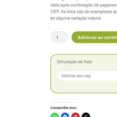
úteis após confirmação do pagament
CEP. As fotos são de exemplares qu
ter alguma variação natural.
Echeveria
Adicionar ao carrin
Abundant
Rose
-
Pote
Simulação de frete
9
quantidade
Compartilhe isso: