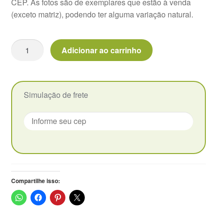
CEP. As fotos são de exemplares que estão à venda
(exceto matriz), podendo ter alguma variação natural.
Vasos
Echeveria
Adicionar ao carrinho
Luber
(Laui
x
Derenbergii)
Simulação de frete
-
Pote
11
quantidade
Compartilhe isso: