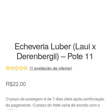
Decoração
Home
Insumos
Kits
Echeveria Luber (Laui x
Derenbergii) – Pote 11
Loja
Miniaturas
(
1
avaliação de cliente)
Avaliado
1
Perguntas frequentes
como
5.00
de
R$
22,00
5, com
baseado em
Placas de Identificação
O prazo de postagem é de 7 dias úteis após confirmação
avaliação de
do pagamento. O prazo do frete varia de acordo com o
cliente
Raras