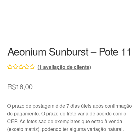
Decoração
Home
Insumos
Aeonium Sunburst – Pote 11
Kits
(
1
avaliação de cliente)
Loja
Avaliado
1
como
5.00
de
R$
18,00
Miniaturas
5, com
baseado em
Perguntas frequentes
O prazo de postagem é de 7 dias úteis após confirmação
avaliação de
do pagamento. O prazo do frete varia de acordo com o
cliente
Placas de Identificação
CEP. As fotos são de exemplares que estão à venda
(exceto matriz), podendo ter alguma variação natural.
Raras