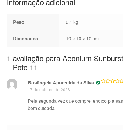
Informação adicional
Peso
0,1 kg
Dimensões
10 × 10 × 10 cm
1 avaliação para
Aeonium Sunburst
– Pote 11
Rosângela Aparecida da Silva
Avaliação
5
17 de outubro de 2023
de 5
Pela segunda vez que comprei endico plantas
bem cuidada