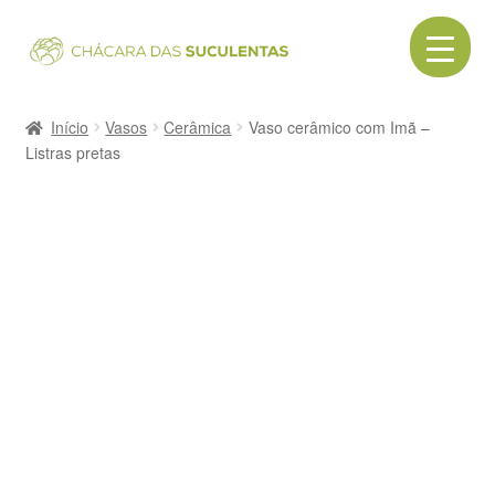
Pular
Pular
para
para
navegação
o
Início
conteúdo
Início
Vasos
Cerâmica
Vaso cerâmico com Imã –
Listras pretas
Acessórios
Cactos
Canecas
Cerâmica
Como comprar
Contato