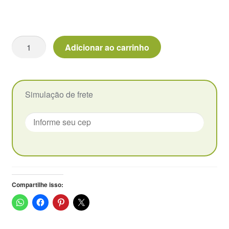
Vaso
Adicionar ao carrinho
cerâmico
com
Imã
-
Simulação de frete
Listras
pretas
quantidade
Compartilhe isso: