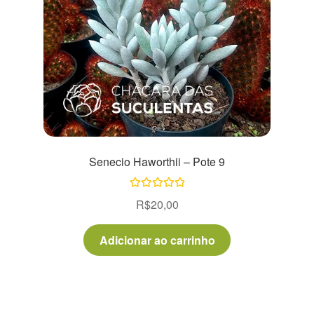
Senecio Haworthii – Pote 9
Avaliação
R$
20,00
5.00
de 5
Adicionar ao carrinho