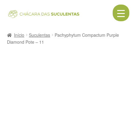
Pular
Pular
para
para
navegação
o
Início
conteúdo
Início
Suculentas
Pachyphytum Compactum Purple
Diamond Pote – 11
Acessórios
Cactos
Canecas
Cerâmica
Como comprar
Contato