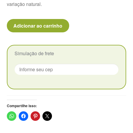
variação natural.
Pachyphytum
Adicionar ao carrinho
Compactum
Purple
Diamond
Pote
Simulação de frete
-
11
quantidade
Compartilhe isso: