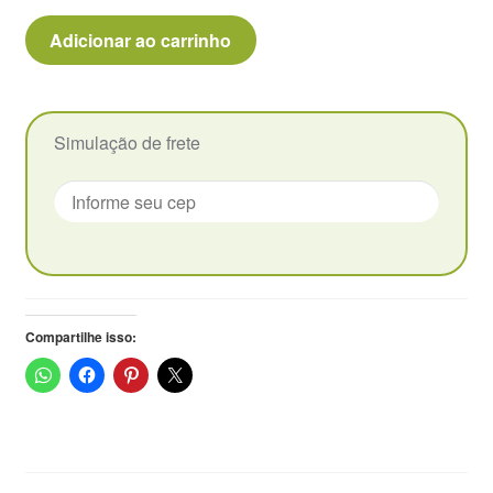
Huernia
Adicionar ao carrinho
Zebrinha
Variegata
-
Pote
Simulação de frete
9
quantidade
Compartilhe isso: