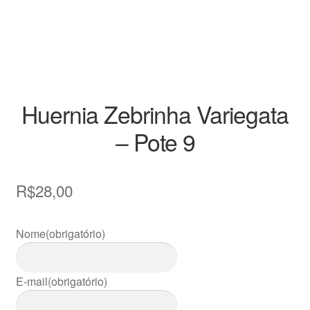
Decoração
Home
Insumos
Huernia Zebrinha Variegata
Kits
– Pote 9
Loja
R$
28,00
Miniaturas
Perguntas frequentes
Nome
(obrigatório)
Placas de Identificação
E-mail
(obrigatório)
Raras