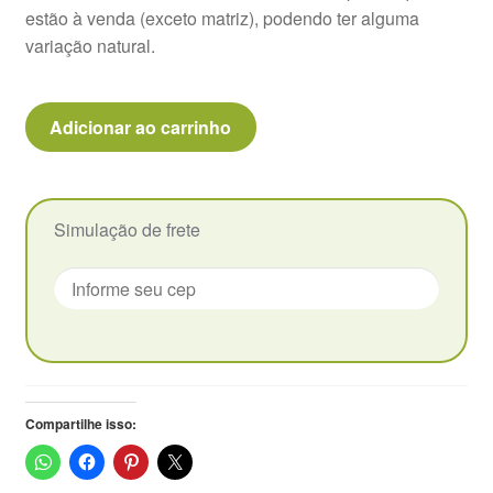
estão à venda (exceto matriz), podendo ter alguma
Vasos
variação natural.
Grenovia
Adicionar ao carrinho
Dodrentalis
-
Pote
9
Simulação de frete
quantidade
Compartilhe isso: