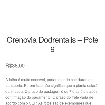
Decoração
Home
Insumos
Grenovia Dodrentalis – Pote
Kits
9
Loja
R$
36,00
Miniaturas
Perguntas frequentes
A folha é muito sensível, portanto pode cair durante o
transporte. Porém isso não significa que a planta estará
Placas de Identificação
danificada. O prazo de postagem é de 7 dias úteis após
confirmação do pagamento. O prazo do frete varia de
Raras
acordo com o CEP. As fotos são de exemplares que