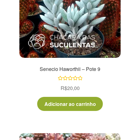
Senecio Haworthii – Pote 9
Avaliação
R$
20,00
5.00
de 5
Adicionar ao carrinho