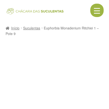
Pular
Pular
para
para
navegação
o
Início
conteúdo
Início
Suculentas
Euphorbia Monadenium Ritchiei 1 –
Pote 9
Acessórios
Cactos
Canecas
Cerâmica
Como comprar
Contato