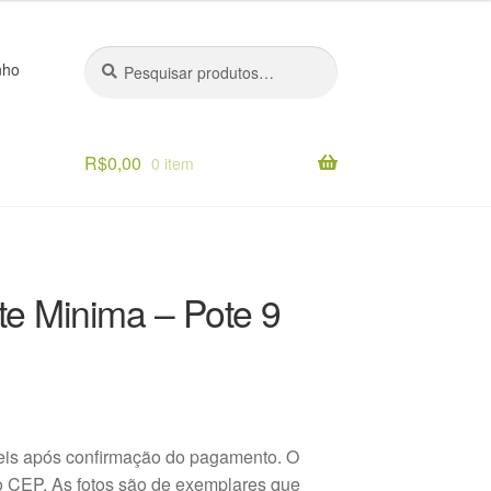
Pesquisar
Pesquisar
nho
por:
R$
0,00
0 item
o
te Minima – Pote 9
teis após confirmação do pagamento. O
 o CEP. As fotos são de exemplares que