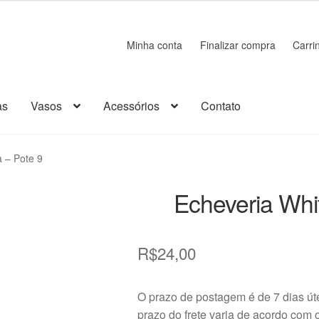
Minha conta
Finalizar compra
Carri
as
Vasos
Acessórios
Contato
rrinho
Cerâmica
Chaveiro
Como comprar
Contato
Decoração
 – Pote 9
sumos
Kits
Loja
Madeira
Minha conta
Miniaturas
Página de exempl
Echeveria Whi
ão
Plástico
Política de Envio e Entrega
Política de Privacidade
R$
24,00
bre a Transportadora
Suculentas
Vasos
O prazo de postagem é de 7 dias ú
prazo do frete varia de acordo com