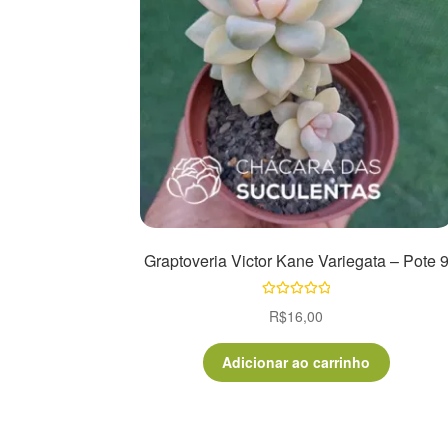
Graptoveria Victor Kane Variegata – Pote 
Avaliação
R$
16,00
5.00
de 5
Adicionar ao carrinho