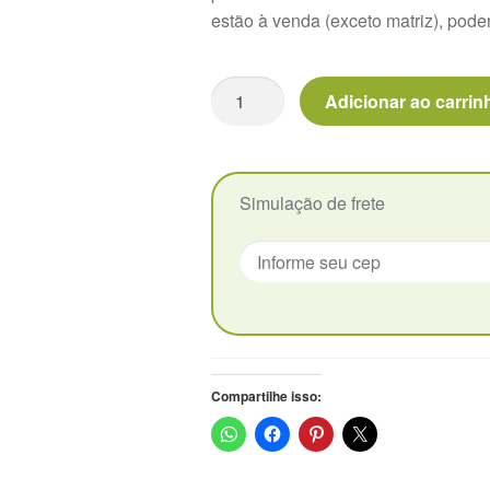
estão à venda (exceto matriz), pode
Echeveria
Adicionar ao carrin
White
Minima
-
Pote
Simulação de frete
9
quantidade
Compartilhe isso: