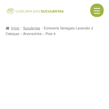
Pular
Pular
para
para
navegação
o
Início
conteúdo
Início
Suculentas
Echeveria Variegata Lavander 2
Cabeças – Arvorezinha – Pote 9
Acessórios
Cactos
Canecas
Cerâmica
Como comprar
Contato