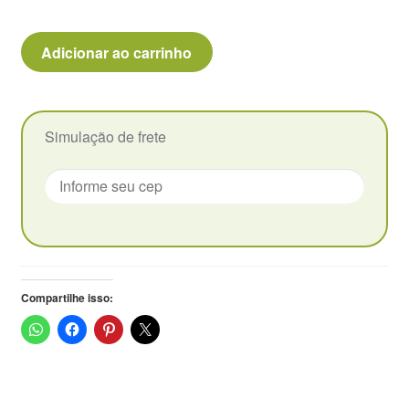
Echeveria
Adicionar ao carrinho
Variegata
Lavander
2
Cabeças
Simulação de frete
-
Arvorezinha
-
Pote
9
quantidade
Compartilhe isso: