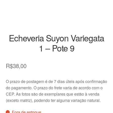
Decoração
Home
Insumos
Echeveria Suyon Variegata
Kits
1 – Pote 9
Loja
R$
38,00
Miniaturas
O prazo de postagem é de 7 dias úteis após confirmação
Perguntas frequentes
do pagamento. O prazo do frete varia de acordo com o
CEP. As fotos são de exemplares que estão à venda
Placas de Identificação
(exceto matriz), podendo ter alguma variação natural.
Raras
Fora de estoque