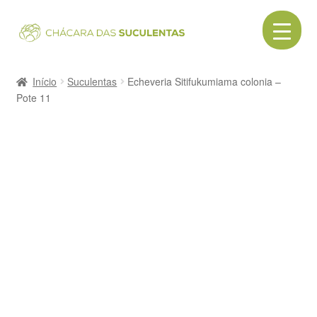
Pular
Pular
para
para
navegação
o
Início
conteúdo
Início
Suculentas
Echeveria Sitifukumiama colonia –
Pote 11
Acessórios
Cactos
Canecas
Cerâmica
Como comprar
Contato