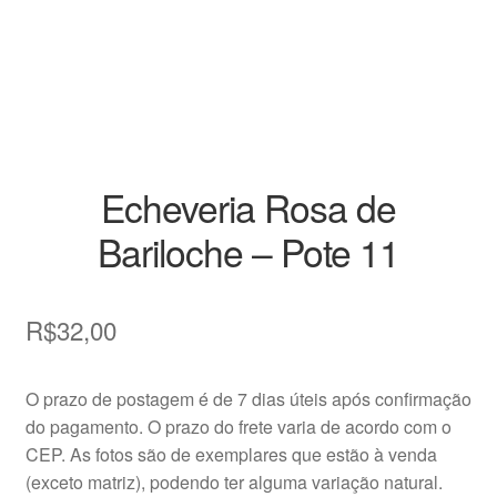
Decoração
Home
Insumos
Kits
Echeveria Rosa de
Bariloche – Pote 11
Loja
Miniaturas
R$
32,00
Perguntas frequentes
O prazo de postagem é de 7 dias úteis após confirmação
Placas de Identificação
do pagamento. O prazo do frete varia de acordo com o
CEP. As fotos são de exemplares que estão à venda
(exceto matriz), podendo ter alguma variação natural.
Raras