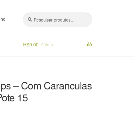
Pesquisar
Pesquisar
nho
por:
R$
0,00
0 item
o
ops – Com Caranculas
Pote 15