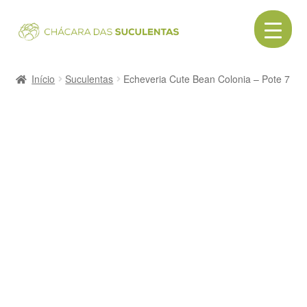
Pular
Pular
para
para
navegação
o
Início
conteúdo
Início
Suculentas
Echeveria Cute Bean Colonia – Pote 7
Acessórios
Cactos
Canecas
Cerâmica
Como comprar
Contato