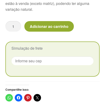
estão à venda (exceto matriz), podendo ter alguma
variação natural.
Vasos
Echeveria
Adicionar ao carrinho
Cute
Bean
Colonia
-
Simulação de frete
Pote
7
quantidade
Compartilhe isso: