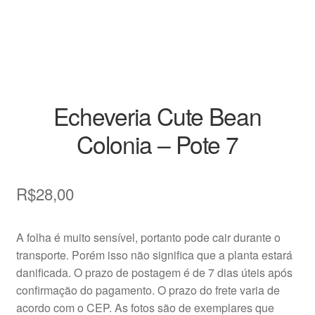
Decoração
Home
Insumos
Echeveria Cute Bean
Kits
Colonia – Pote 7
Loja
R$
28,00
Miniaturas
Perguntas frequentes
A folha é muito sensível, portanto pode cair durante o
transporte. Porém isso não significa que a planta estará
Placas de Identificação
danificada. O prazo de postagem é de 7 dias úteis após
confirmação do pagamento. O prazo do frete varia de
Raras
acordo com o CEP. As fotos são de exemplares que