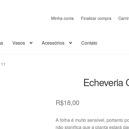
Minha conta
Finalizar compra
Carri
as
Vasos
Acessórios
Contato
rrinho
Cerâmica
Chaveiro
Como comprar
Contato
Decoração
 11
sumos
Kits
Loja
Madeira
Minha conta
Miniaturas
Página de exempl
Echeveria 
ão
Plástico
Política de Envio e Entrega
Política de Privacidade
R$
18,00
bre a Transportadora
Suculentas
Vasos
A folha é muito sensível, portanto p
não significa que a planta estará d