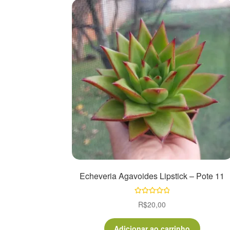
Echeveria Agavoides Lipstick – Pote 11
Avaliação
R$
20,00
5.00
de 5
Adicionar ao carrinho