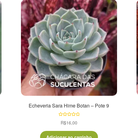
Echeveria Sara Hime Botan – Pote 9
Avaliação
R$
16,00
5.00
de 5
Adicionar ao carrinho