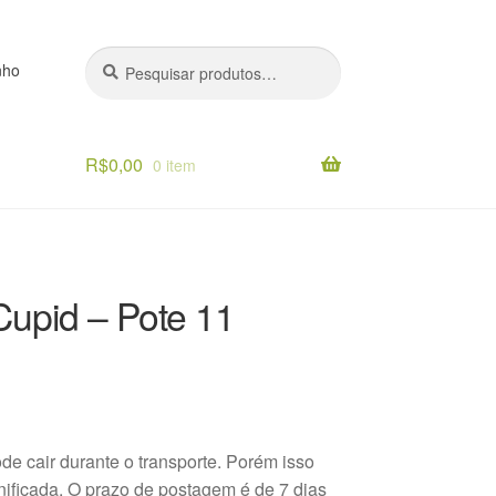
Pesquisar
Pesquisar
nho
por:
R$
0,00
0 item
o
Cupid – Pote 11
ode cair durante o transporte. Porém isso
anificada. O prazo de postagem é de 7 dias