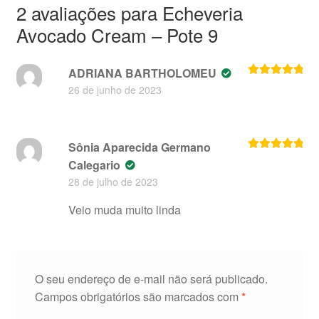
2 avaliações para
Echeveria
Avocado Cream – Pote 9
ADRIANA BARTHOLOMEU
Avaliação
5
26 de junho de 2023
de 5
Sônia Aparecida Germano
Avaliação
5
Calegario
de 5
28 de julho de 2023
Veio muda muito linda
O seu endereço de e-mail não será publicado.
Campos obrigatórios são marcados com
*