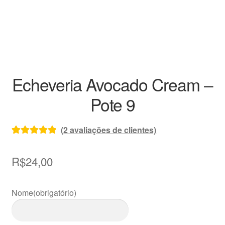
Decoração
Home
Kits
Echeveria Avocado Cream –
Loja
Pote 9
Miniaturas
(
2
avaliações de clientes)
Perguntas frequentes
Avaliado
2
como
5.00
de
R$
24,00
Raras
5, com
baseado em
Vasos
Nome
(obrigatório)
avaliações de
clientes