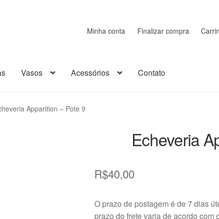
Minha conta
Finalizar compra
Carri
as
Vasos
Acessórios
Contato
rrinho
Cerâmica
Chaveiro
Como comprar
Contato
Decoração
heveria Apparition – Pote 9
sumos
Kits
Loja
Madeira
Minha conta
Miniaturas
Página de exempl
Echeveria Ap
ão
Plástico
Política de Envio e Entrega
Política de Privacidade
R$
40,00
bre a Transportadora
Suculentas
Vasos
O prazo de postagem é de 7 dias ú
prazo do frete varia de acordo com