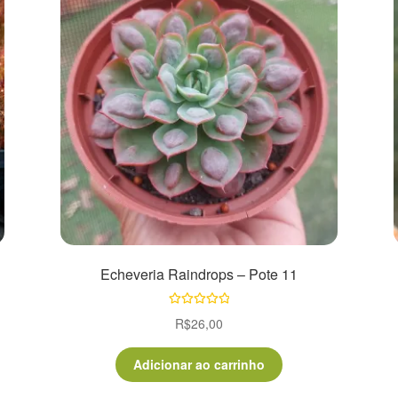
1
Echeveria Raindrops – Pote 11
Avaliação
R$
26,00
5.00
de 5
Adicionar ao carrinho