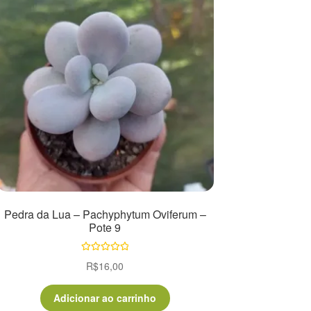
Pedra da Lua – Pachyphytum Oviferum –
Pote 9
Avaliação
R$
16,00
5.00
de 5
Adicionar ao carrinho