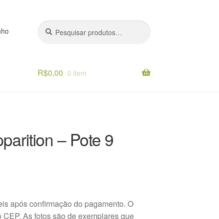
Pesquisar
Pesquisar
nho
por:
R$
0,00
0 item
o
parition – Pote 9
teis após confirmação do pagamento. O
 o CEP. As fotos são de exemplares que