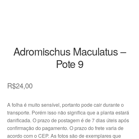
Decoração
Home
Insumos
Adromischus Maculatus –
Kits
Pote 9
Loja
R$
24,00
Miniaturas
Perguntas frequentes
A folha é muito sensível, portanto pode cair durante o
transporte. Porém isso não significa que a planta estará
Placas de Identificação
danificada. O prazo de postagem é de 7 dias úteis após
confirmação do pagamento. O prazo do frete varia de
Raras
acordo com o CEP. As fotos são de exemplares que