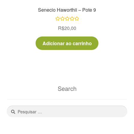
Senecio Haworthii – Pote 9
Avaliação
R$
20,00
5.00
de 5
Adicionar ao carrinho
Search
Pesquisar
por: