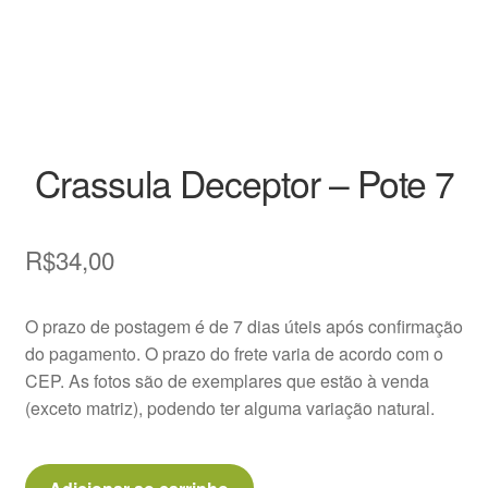
Decoração
Home
Insumos
Crassula Deceptor – Pote 7
Kits
Loja
R$
34,00
Miniaturas
O prazo de postagem é de 7 dias úteis após confirmação
do pagamento. O prazo do frete varia de acordo com o
Perguntas frequentes
CEP. As fotos são de exemplares que estão à venda
(exceto matriz), podendo ter alguma variação natural.
Placas de Identificação
Raras
Crassula