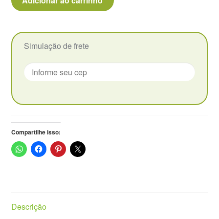
Adicionar ao carrinho
Deceptor
-
Vasos
Pote
7
Simulação de frete
quantidade
Compartilhe isso:
Descrição