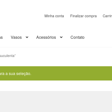
Minha conta
Finalizar compra
Carri
as
Vasos
Acessórios
Contato
rrinho
Cerâmica
Chaveiro
Como comprar
Contato
Decoração
suculenta”
sumos
Kits
Loja
Madeira
Minha conta
Miniaturas
Página de exempl
ra a sua seleção.
ão
Plástico
Política de Envio e Entrega
Política de Privacidade
bre a Transportadora
Suculentas
Vasos