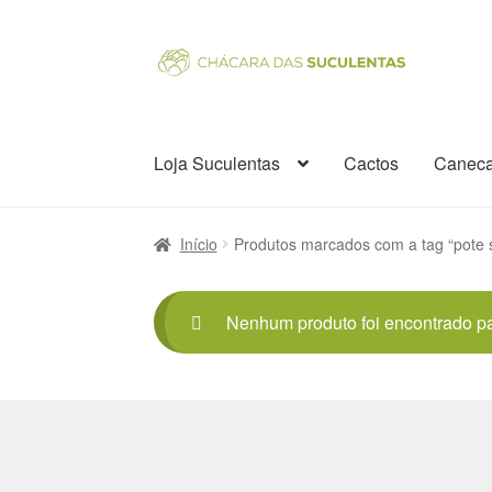
Pular
Pular
para
para
navegação
o
conteúdo
Loja Suculentas
Cactos
Canec
Início
Acessórios
BLACK!
Cactos
Canecas
Ca
Início
Produtos marcados com a tag “pote 
ERP Subscription
Finalizar compra
Home
In
Nenhum produto foi encontrado pa
Perguntas frequentes
Placas de Identificaç
Política de Troca
Raras
Rosas do Deserto
So