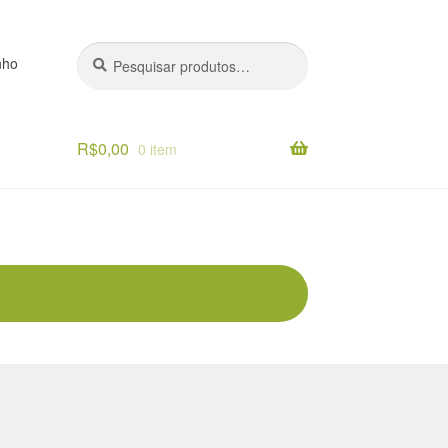
Pesquisar
Pesquisar
nho
por:
R$
0,00
0 item
o